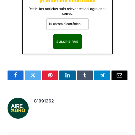
¡Mantenete informado!
Recibí las noticias más relevantes del agro en tu
correo.
Al suscribirte, aceptas nuestra
Política de Privacidad
.
Facebook
Twitter
Pinterest
LinkedIn
Tumblr
Telegram
Correo
Electró
C1991262