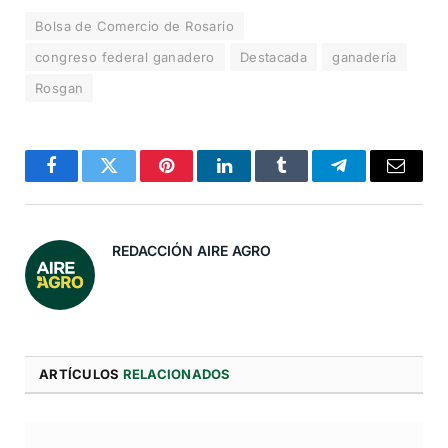
Bolsa de Comercio de Rosario
congreso federal ganadero
Destacada
ganadería
Rosgan
Facebook
Twitter
Pinterest
LinkedIn
Tumblr
Telegram
Correo
Electró
REDACCIÓN AIRE AGRO
ARTÍCULOS
RELACIONADOS