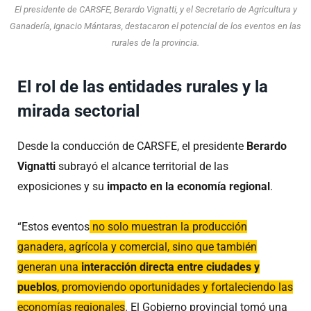
El presidente de CARSFE, Berardo Vignatti, y el Secretario de Agricultura y
Ganadería, Ignacio Mántaras, destacaron el potencial de los eventos en las
rurales de la provincia.
El rol de las entidades rurales y la
mirada sectorial
Desde la conducción de CARSFE, el presidente
Berardo
Vignatti
subrayó el alcance territorial de las
exposiciones y su
impacto en la economía regional
.
“Estos eventos
no solo muestran la producción
ganadera, agrícola y comercial, sino que también
generan una
interacción directa entre ciudades y
pueblos
, promoviendo oportunidades y fortaleciendo las
economías regionales
. El Gobierno provincial tomó una