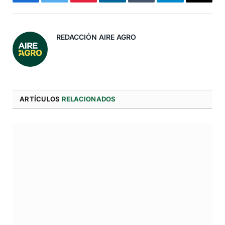
Facebook
Twitter
Pinterest
LinkedIn
Tumblr
Telegram
Correo
Electró
REDACCIÓN AIRE AGRO
ARTÍCULOS
RELACIONADOS