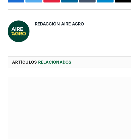
Facebook
Twitter
Pinterest
LinkedIn
Tumblr
Telegram
Correo
Electró
REDACCIÓN AIRE AGRO
ARTÍCULOS
RELACIONADOS