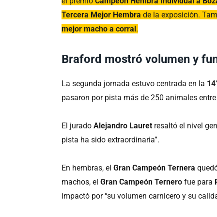
el premio
Campeón Hembra Individual a Boz
Tercera Mejor Hembra
de la exposición. Ta
mejor macho a corral
.
Braford mostró volumen y fu
La segunda jornada estuvo centrada en la
14°
pasaron por pista más de 250 animales entre 
El jurado
Alejandro Lauret
resaltó el nivel ge
pista ha sido extraordinaria”.
En hembras, el
Gran Campeón Ternera
quedó
machos, el
Gran Campeón Ternero
fue para
impactó por “su volumen carnicero y su calida