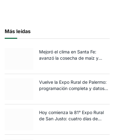
Más leídas
Mejoró el clima en Santa Fe:
avanzó la cosecha de maíz y
algodón y terminó la siembra de
trigo
Vuelve la Expo Rural de Palermo:
programación completa y datos
clave de la edición 2025
Hoy comienza la 81° Expo Rural
de San Justo: cuatro días de
ganadería, negocios y
espectáculos para toda la familia