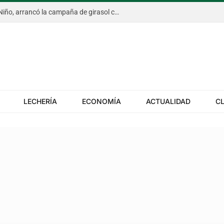
En un escenario marcado por El Niño, arrancó la campaña de girasol con una intención récord y el exceso de agua ya afecta al trigo
LECHERÍA
ECONOMÍA
ACTUALIDAD
C