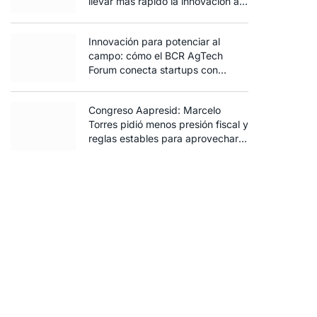
llevar más rápido la innovación al
campo
Innovación para potenciar al
campo: cómo el BCR AgTech
Forum conecta startups con
inversores y productores
Congreso Aapresid: Marcelo
Torres pidió menos presión fiscal y
reglas estables para aprovechar
el potencial del agro