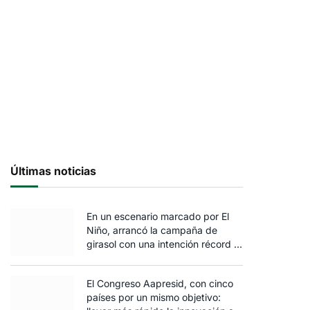
Últimas noticias
En un escenario marcado por El
Niño, arrancó la campaña de
girasol con una intención récord y
el exceso de agua ya afecta al
trigo
El Congreso Aapresid, con cinco
países por un mismo objetivo: