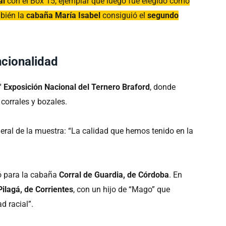
al
con el Box 15, ejemplar que luego fue elegido como
mbién la
cabaña María Isabel
consiguió el
segundo
ncionalidad
 Exposición Nacional del Ternero Braford
, donde
corrales y bozales.
neral de la muestra: “La calidad que hemos tenido en la
 para la cabaña
Corral de Guardia, de Córdoba
. En
Pilagá, de Corrientes
, con un hijo de “Mago” que
d racial”.