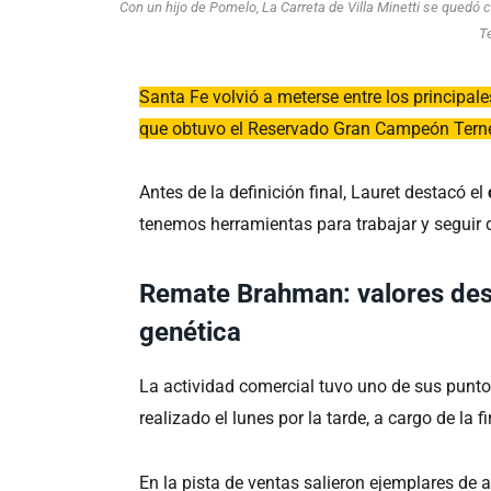
Con un hijo de Pomelo, La Carreta de Villa Minetti se qued
T
Santa Fe volvió a meterse entre los principa
que obtuvo el Reservado Gran Campeón Terne
Antes de la definición final, Lauret destacó el
tenemos herramientas para trabajar y seguir d
Remate Brahman: valores dest
genética
La actividad comercial tuvo uno de sus punto
realizado el lunes por la tarde, a cargo de la
En la pista de ventas salieron ejemplares de