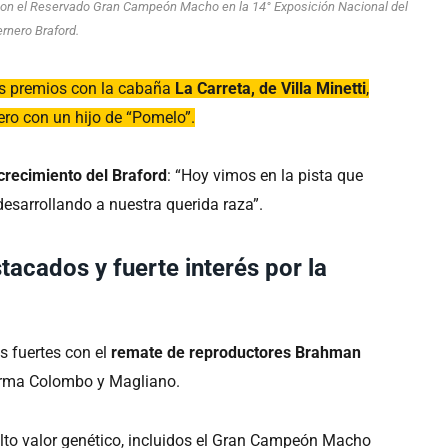
ó con el Reservado Gran Campeón Macho en la 14° Exposición Nacional del
ernero Braford.
les premios con la cabaña
La Carreta, de Villa Minetti
,
ro con un hijo de “Pomelo”.
crecimiento del Braford
: “Hoy vimos en la pista que
esarrollando a nuestra querida raza”.
acados y fuerte interés por la
s fuertes con el
remate de reproductores Brahman
 firma Colombo y Magliano.
 alto valor genético, incluidos el Gran Campeón Macho