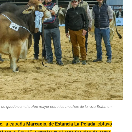
, se quedó con el trofeo mayor entre los machos de la raza Brahman.
Fe
, la cabaña
Marcaojo, de Estancia La Pelada
, obtuvo