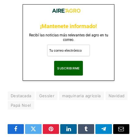
¡Mantenete informado!
Recibí las noticias más relevantes del agro en tu
correo.
Al suscribirte, aceptas nuestra
Política de Privacidad
.
Destacada
Gessler
maquinaria agrícola
Navidad
Papá Noel
Facebook
Twitter
Pinterest
LinkedIn
Tumblr
Telegram
Correo