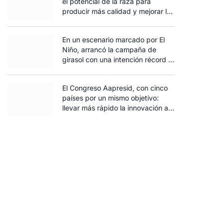
el potencial de la raza para
producir más calidad y mejorar la
rentabilidad
En un escenario marcado por El
Niño, arrancó la campaña de
girasol con una intención récord y
el exceso de agua ya afecta al
trigo
El Congreso Aapresid, con cinco
países por un mismo objetivo:
llevar más rápido la innovación al
campo