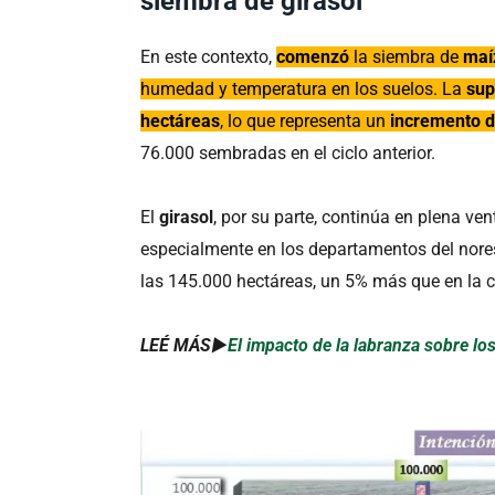
siembra de girasol
En este contexto,
comenzó
la siembra de
maí
humedad y temperatura en los suelos. La
sup
hectáreas
, lo que representa un
incremento d
76.000 sembradas en el ciclo anterior.
El
girasol
, por su parte, continúa en plena ve
especialmente en los departamentos del nores
las 145.000 hectáreas, un 5% más que en la
LEÉ MÁS►
El impacto de la labranza sobre lo