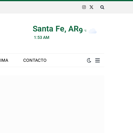
Instagram
X
(Twitter)
Santa Fe, AR
9
°C
1:53 AM
LIMA
CONTACTO