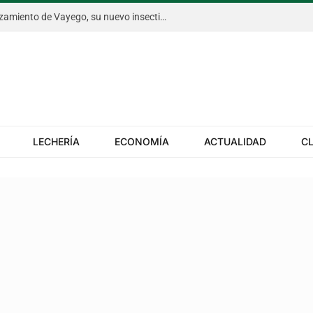
Bayer anticipó en Aapresid el lanzamiento de Vayego, su nuevo insecticida para el gusano cogollero del maíz
LECHERÍA
ECONOMÍA
ACTUALIDAD
C