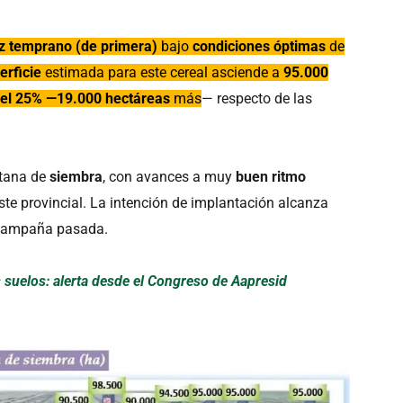
z temprano (de primera)
bajo
condiciones óptimas
de
erficie
estimada para este cereal asciende a
95.000
el 25% —19.000 hectáreas
más
— respecto de las
ntana de
siembra
, con avances a muy
buen ritmo
te provincial. La intención de implantación alcanza
 campaña pasada.
s suelos: alerta desde el Congreso de Aapresid