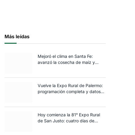
Más leídas
Mejoró el clima en Santa Fe:
avanzó la cosecha de maíz y
algodón y terminó la siembra de
trigo
Vuelve la Expo Rural de Palermo:
programación completa y datos
clave de la edición 2025
Hoy comienza la 81° Expo Rural
de San Justo: cuatro días de
ganadería, negocios y
espectáculos para toda la familia