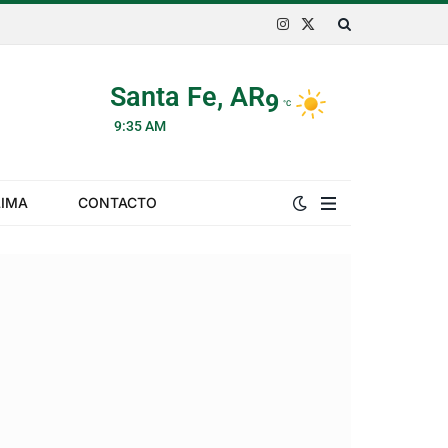
Instagram
X
(Twitter)
Santa Fe, AR
9
°C
9:35 AM
LIMA
CONTACTO