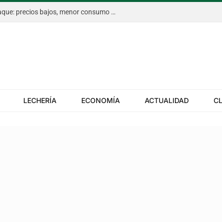
La citricultura de Entre Ríos, en jaque: precios bajos, menor consumo y costos en alza
LECHERÍA
ECONOMÍA
ACTUALIDAD
C