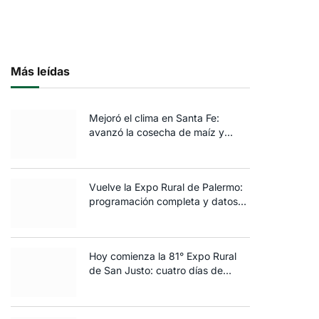
Más leídas
Mejoró el clima en Santa Fe:
avanzó la cosecha de maíz y
algodón y terminó la siembra de
trigo
Vuelve la Expo Rural de Palermo:
programación completa y datos
clave de la edición 2025
Hoy comienza la 81° Expo Rural
de San Justo: cuatro días de
ganadería, negocios y
espectáculos para toda la familia