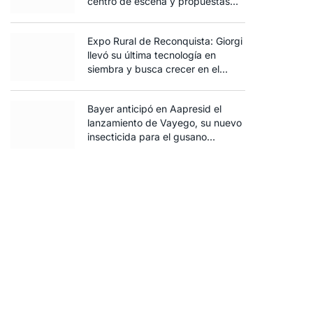
centro de escena y propuestas
para toda la familia
Expo Rural de Reconquista: Giorgi
llevó su última tecnología en
siembra y busca crecer en el
norte santafesino
Bayer anticipó en Aapresid el
lanzamiento de Vayego, su nuevo
insecticida para el gusano
cogollero del maíz