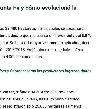
anta Fe y cómo evolucionó la
las
33.400 hectáreas
, de las cuales se cosecharon
toneladas
, lo que representa un
incremento del 8,8 %
erior. Se trata del
mayor volumen en seis años
, desde
ña 2017/2018. En términos de superficie, el
área
ndo 4.000 hectáreas más.
ires y Córdoba: cómo los productores lograron rindes
n Walter
, señaló a
AIRE Agro
que “se viene
ción del
área
cultivada, tras el mínimo histórico
e registraron solo 25.800 hectáreas, la menor