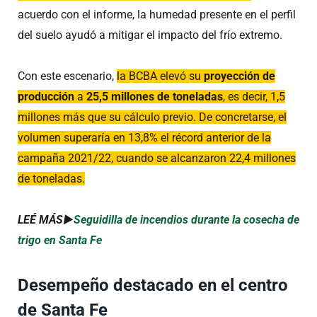
acuerdo con el informe, la humedad presente en el perfil
del suelo ayudó a mitigar el impacto del frío extremo.
Con este escenario,
la BCBA elevó su
proyección de
producción
a
25,5 millones de toneladas
, es decir, 1,5
millones más que su cálculo previo. De concretarse, el
volumen superaría en 13,8% el récord anterior de la
campaña 2021/22, cuando se alcanzaron 22,4 millones
de toneladas.
LEÉ MÁS►
Seguidilla de incendios durante la cosecha de
trigo en Santa Fe
Desempeño destacado en el centro
de Santa Fe