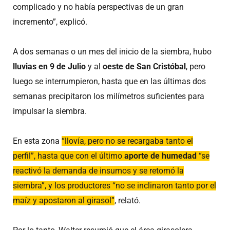
complicado y no había perspectivas de un gran
incremento”, explicó.
A dos semanas o un mes del inicio de la siembra, hubo
lluvias en 9 de Julio
y al
oeste de San Cristóbal
, pero
luego se interrumpieron, hasta que en las últimas dos
semanas precipitaron los milímetros suficientes para
impulsar la siembra.
En esta zona
“llovía, pero no se recargaba tanto el
perfil”, hasta que con el último
aporte de humedad
“se
reactivó la demanda de insumos y se retomó la
siembra”, y los productores “no se inclinaron tanto por el
maíz y apostaron al girasol”
, relató.