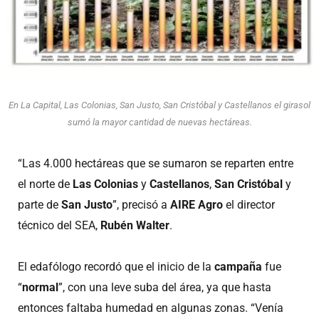
En La Capital, Las Colonias, San Justo, San Cristóbal y Castellanos el girasol
sumó la mayor cantidad de nuevas hectáreas.
“Las 4.000 hectáreas que se sumaron se reparten entre
el norte de
Las Colonias
y
Castellanos
,
San Cristóbal
y
parte de
San Justo
”, precisó a
AIRE Agro
el director
técnico del SEA,
Rubén Walter
.
El edafólogo recordó que el inicio de la
campaña
fue
“
normal
”, con una leve suba del área, ya que hasta
entonces faltaba humedad en algunas zonas. “Venía