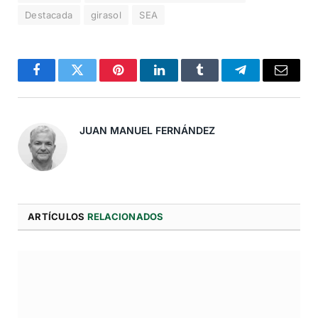
Destacada
girasol
SEA
Facebook
Twitter
Pinterest
LinkedIn
Tumblr
Telegram
Correo
Electró
JUAN MANUEL FERNÁNDEZ
ARTÍCULOS
RELACIONADOS