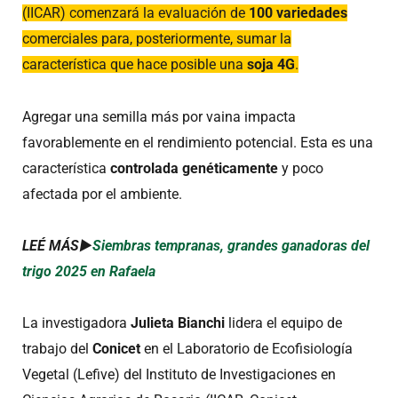
(IICAR) comenzará la evaluación de
100 variedades
comerciales para, posteriormente, sumar la
característica que hace posible una
soja 4G
.
Agregar una semilla más por vaina impacta
favorablemente en el rendimiento potencial. Esta es una
característica
controlada genéticamente
y poco
afectada por el ambiente.
LEÉ MÁS►
Siembras tempranas, grandes ganadoras del
trigo 2025 en Rafaela
La investigadora
Julieta Bianchi
lidera el equipo de
trabajo del
Conicet
en el Laboratorio de Ecofisiología
Vegetal (Lefive) del Instituto de Investigaciones en