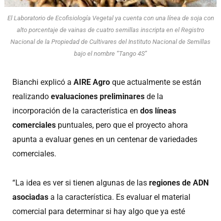
El Laboratorio de Ecofisiología Vegetal ya cuenta con una línea de soja con
alto porcentaje de vainas de cuatro semillas inscripta en el Registro
Nacional de la Propiedad de Cultivares del Instituto Nacional de Semillas
bajo el nombre “Tango 4S”
Bianchi explicó a
AIRE Agro
que actualmente se están
realizando
evaluaciones preliminares
de la
incorporación de la característica en
dos líneas
comerciales
puntuales, pero que el proyecto ahora
apunta a evaluar genes en un centenar de variedades
comerciales.
“La idea es ver si tienen algunas de las
regiones de ADN
asociadas
a la característica. Es evaluar el material
comercial para determinar si hay algo que ya esté