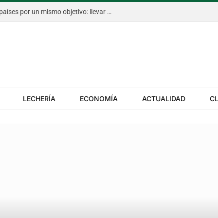
El Congreso Aapresid, con cinco países por un mismo objetivo: llevar más rápido la innovación al campo
LECHERÍA
ECONOMÍA
ACTUALIDAD
C