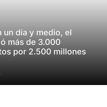
 un día y medio, el
ió más de 3.000
itos por 2.500 millones
5