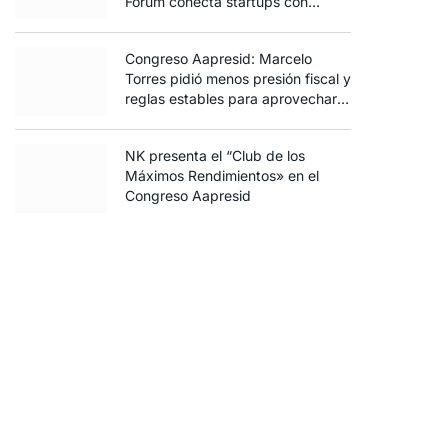
Forum conecta startups con
inversores y productores
Congreso Aapresid: Marcelo
Torres pidió menos presión fiscal y
reglas estables para aprovechar
el potencial del agro
NK presenta el “Club de los
Máximos Rendimientos» en el
Congreso Aapresid