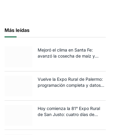
Más leídas
Mejoró el clima en Santa Fe:
avanzó la cosecha de maíz y
algodón y terminó la siembra de
trigo
Vuelve la Expo Rural de Palermo:
programación completa y datos
clave de la edición 2025
Hoy comienza la 81° Expo Rural
de San Justo: cuatro días de
ganadería, negocios y
espectáculos para toda la familia