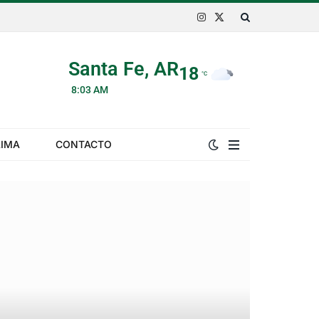
Instagram
X
(Twitter)
Santa Fe, AR
18
°C
8:03 AM
LIMA
CONTACTO