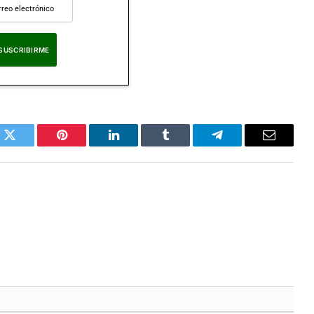
eptas nuestra
Política de Privacidad
.
k
Twitter
Pinterest
LinkedIn
Tumblr
Telegram
Correo
Electrón