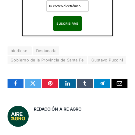
Al suscribirte, aceptas nuestra
Política de Privacidad
.
biodiesel
Destacada
Gobierno de la Provincia de Santa Fe
Gustavo Puccini
Facebook
Twitter
Pinterest
LinkedIn
Tumblr
Telegram
Correo
Electró
REDACCIÓN AIRE AGRO