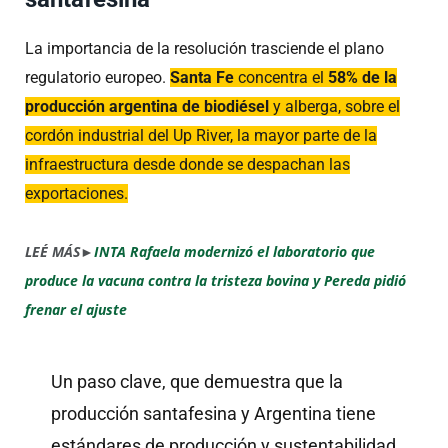
La importancia de la resolución trasciende el plano
regulatorio europeo.
Santa Fe
concentra el
58% de la
producción argentina de biodiésel
y alberga, sobre el
cordón industrial del Up River, la mayor parte de la
infraestructura desde donde se despachan las
exportaciones.
LEÉ MÁS►
INTA Rafaela modernizó el laboratorio que
produce la vacuna contra la tristeza bovina y Pereda pidió
frenar el ajuste
Un paso clave, que demuestra que la
producción santafesina y Argentina tiene
estándares de producción y sustentabilidad