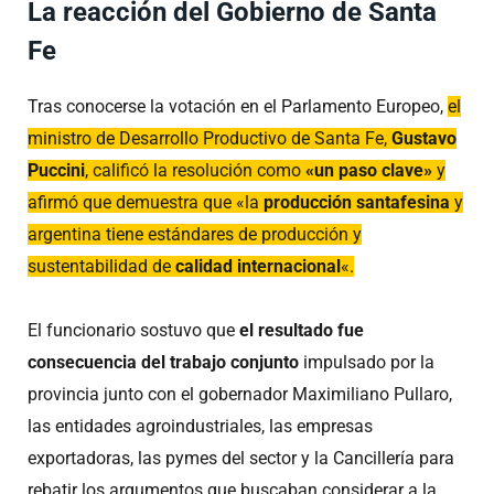
La reacción del Gobierno de Santa
Fe
Tras conocerse la votación en el Parlamento Europeo,
el
ministro de Desarrollo Productivo de Santa Fe,
Gustavo
Puccini
, calificó la resolución como
«un paso clave»
y
afirmó que demuestra que «la
producción santafesina
y
argentina tiene estándares de producción y
sustentabilidad de
calidad internacional
«.
El funcionario sostuvo que
el resultado fue
consecuencia del trabajo conjunto
impulsado por la
provincia junto con el gobernador Maximiliano Pullaro,
las entidades agroindustriales, las empresas
exportadoras, las pymes del sector y la Cancillería para
rebatir los argumentos que buscaban considerar a la