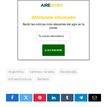
¡Mantenete informado!
Recibí las noticias más relevantes del agro en tu
correo.
Al suscribirte, aceptas nuestra
Política de Privacidad
.
Argentina
caminos rurales
Destacada
infraestructura
Rafaela
Facebook
Twitter
Pinterest
LinkedIn
Tumblr
Telegram
Correo