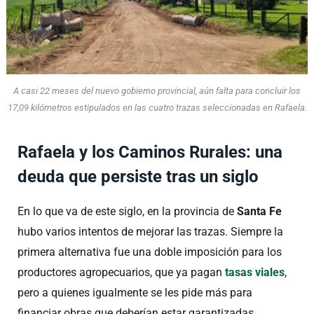
A casi 22 meses del nuevo gobierno provincial, aún falta para concluir los
17,09 kilómetros estipulados en las cuatro trazas seleccionadas en Rafaela.
Rafaela y los Caminos Rurales: una
deuda que persiste tras un siglo
En lo que va de este siglo, en la provincia de
Santa Fe
hubo varios intentos de mejorar las trazas. Siempre la
primera alternativa fue una doble imposición para los
productores agropecuarios, que ya pagan
tasas viales
,
pero a quienes igualmente se les pide más para
financiar obras que deberían estar garantizadas.