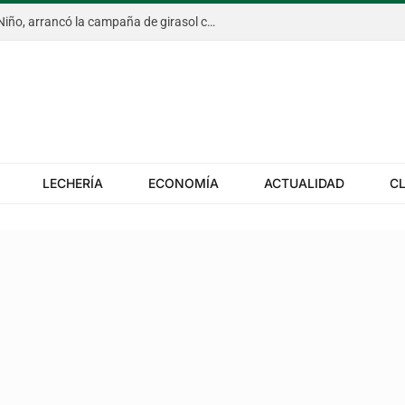
En un escenario marcado por El Niño, arrancó la campaña de girasol con una intención récord y el exceso de agua ya afecta al trigo
LECHERÍA
ECONOMÍA
ACTUALIDAD
C