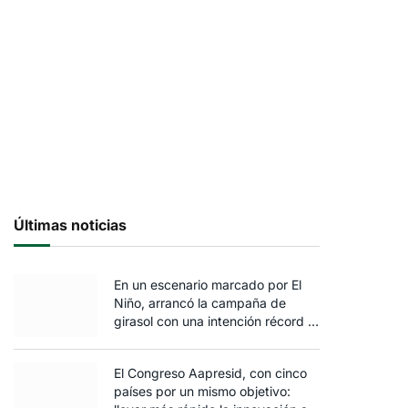
Últimas noticias
En un escenario marcado por El
Niño, arrancó la campaña de
girasol con una intención récord y
el exceso de agua ya afecta al
trigo
El Congreso Aapresid, con cinco
países por un mismo objetivo: