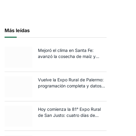
Más leídas
Mejoró el clima en Santa Fe:
avanzó la cosecha de maíz y
algodón y terminó la siembra de
trigo
Vuelve la Expo Rural de Palermo:
programación completa y datos
clave de la edición 2025
Hoy comienza la 81° Expo Rural
de San Justo: cuatro días de
ganadería, negocios y
espectáculos para toda la familia