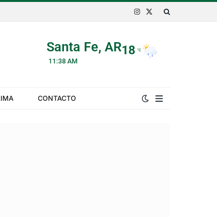
Instagram
X
(Twitter)
Santa Fe, AR
18
°C
11:38 AM
LIMA
CONTACTO