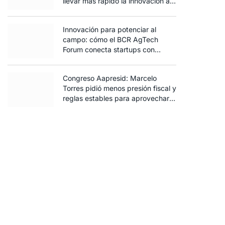
llevar más rápido la innovación al
campo
Innovación para potenciar al
campo: cómo el BCR AgTech
Forum conecta startups con
inversores y productores
Congreso Aapresid: Marcelo
Torres pidió menos presión fiscal y
reglas estables para aprovechar
el potencial del agro