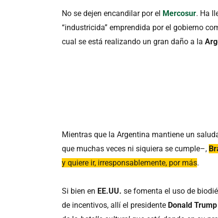
No se dejen encandilar por el
Mercosur
. Ha l
“industricida” emprendida por el gobierno c
cual se está realizando un gran daño a la
Arg
Mientras que la Argentina mantiene un saludab
que muchas veces ni siquiera se cumple–,
Br
y quiere ir, irresponsablemente, por más
.
Si bien en
EE.UU.
se fomenta el uso de biodié
de incentivos, allí el presidente
Donald Trump