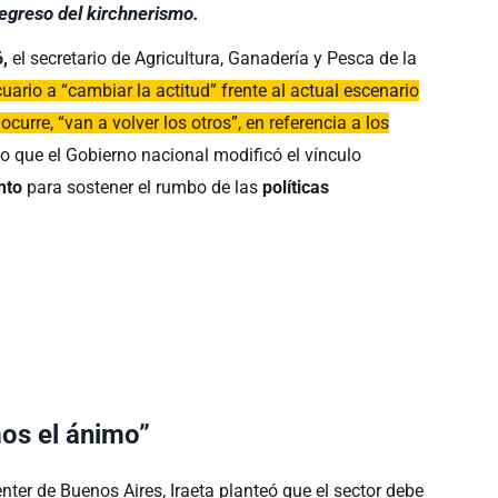
regreso del kirchnerismo.
,
el secretario de Agricultura, Ganadería y Pesca de la
uario a “cambiar la actitud” frente al actual escenario
ocurre, “van a volver los otros”, en referencia a los
o que el Gobierno nacional modificó el vínculo
nto
para sostener el rumbo de las
políticas
os el ánimo”
ter de Buenos Aires, Iraeta planteó que el sector debe