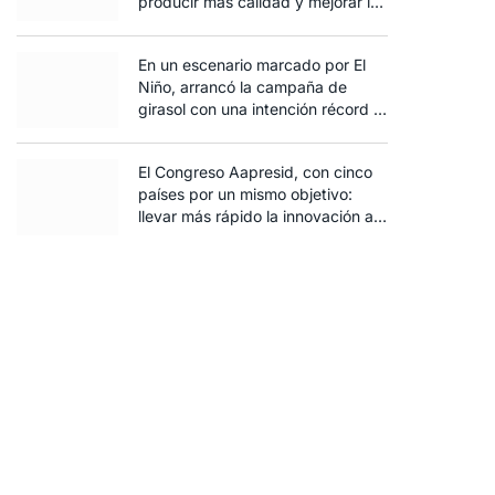
producir más calidad y mejorar la
rentabilidad
En un escenario marcado por El
Niño, arrancó la campaña de
girasol con una intención récord y
el exceso de agua ya afecta al
trigo
El Congreso Aapresid, con cinco
países por un mismo objetivo:
llevar más rápido la innovación al
campo