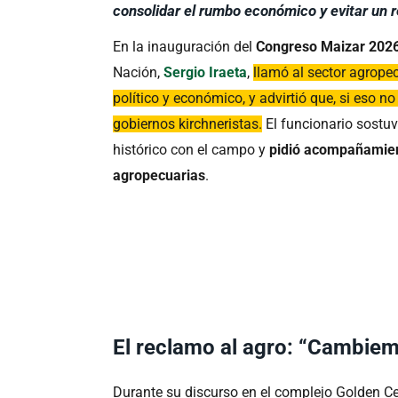
consolidar el rumbo económico y evitar un 
En la inauguración del
Congreso Maizar 2026
Nación,
Sergio Iraeta
,
llamó al sector agropec
político y económico, y advirtió que, si eso no 
gobiernos kirchneristas.
El funcionario sostuv
histórico con el campo y
pidió acompañamie
agropecuarias
.
El reclamo al agro: “Cambiem
Durante su discurso en el complejo Golden Cen