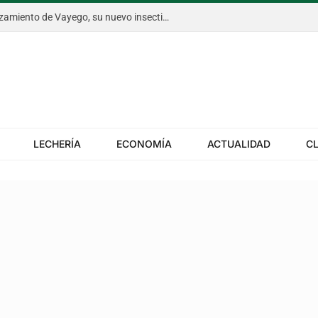
Bayer anticipó en Aapresid el lanzamiento de Vayego, su nuevo insecticida para el gusano cogollero del maíz
LECHERÍA
ECONOMÍA
ACTUALIDAD
C