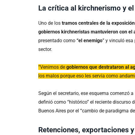
La crítica al kirchnerismo y 
Uno de los
tramos centrales de la exposición
gobiernos kirchneristas mantuvieron con el 
presentado como
“el enemigo
” y vinculó esa
sector.
“Venimos de
gobiernos que destrataron al a
los malos porque eso les servía como andamiaj
Según el secretario, ese esquema comenzó a re
definió como “histórico” el reciente discurso 
Buenos Aires por el “cambio de paradigma de 
Retenciones, exportaciones y