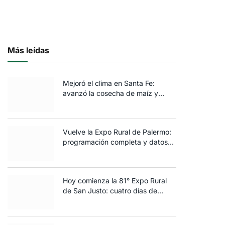
Más leídas
Mejoró el clima en Santa Fe:
avanzó la cosecha de maíz y
algodón y terminó la siembra de
trigo
Vuelve la Expo Rural de Palermo:
programación completa y datos
clave de la edición 2025
Hoy comienza la 81° Expo Rural
de San Justo: cuatro días de
ganadería, negocios y
espectáculos para toda la familia