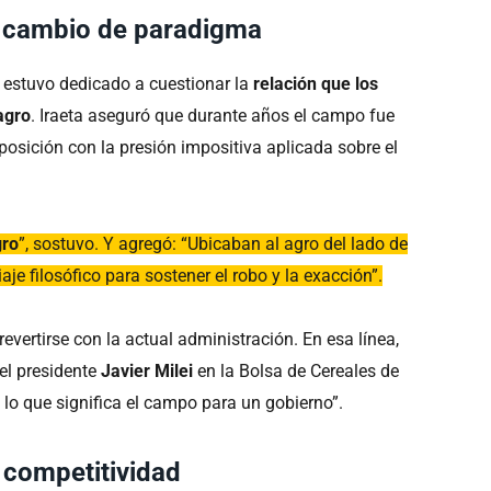
el cambio de paradigma
estuvo dedicado a cuestionar la
relación que los
agro
. Iraeta aseguró que durante años el campo fue
 posición con la presión impositiva aplicada sobre el
gro
”, sostuvo. Y agregó: “Ubicaban al agro del lado de
e filosófico para sostener el robo y la exacción”.
vertirse con la actual administración. En esa línea,
del presidente
Javier Milei
en la Bolsa de Cereales de
lo que significa el campo para un gobierno”.
 competitividad