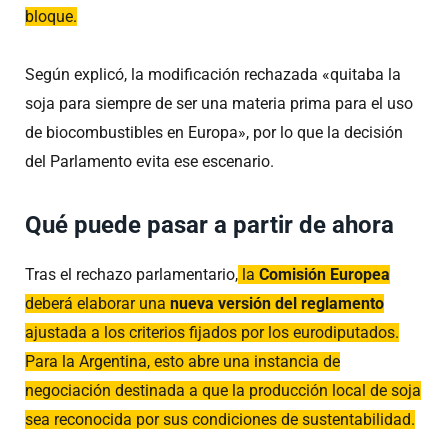
bloque.
Según explicó, la modificación rechazada «quitaba la
soja para siempre de ser una materia prima para el uso
de biocombustibles en Europa», por lo que la decisión
del Parlamento evita ese escenario.
Qué puede pasar a partir de ahora
Tras el rechazo parlamentario,
la
Comisión Europea
deberá elaborar una
nueva versión del reglamento
ajustada a los criterios fijados por los eurodiputados.
Para la Argentina, esto abre una instancia de
negociación destinada a que la producción local de soja
sea reconocida por sus condiciones de sustentabilidad.