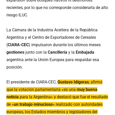
expansión sobre bosques nativos ni desmontes
recientes, por lo que no corresponde considerarla de alto
riesgo ILUC.
La Cámara de la Industria Aceitera de la República
Argentina y el Centro de Exportadores de Cereales
(
CIARA-CEC
) impulsaron durante los últimos meses
gestiones
junto con la
Cancillería
y la
Embajada
argentina ante la Unión Europea para respaldar esa
posición.
El presidente de CIARA-CEC,
Gustavo Idígoras
, afirmó
que la votación parlamentaria «es una
muy buena
noticia
para la Argentina» y destacó que fue el resultado
de «
un trabajo minucioso
» realizado con autoridades
europeas, los Estados miembros y legisladores del