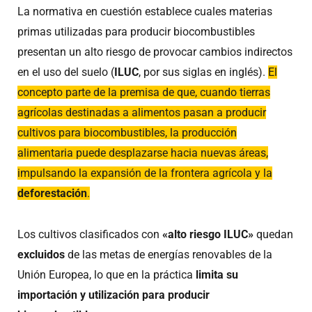
La normativa en cuestión establece cuales materias
primas utilizadas para producir biocombustibles
presentan un alto riesgo de provocar cambios indirectos
en el uso del suelo (
ILUC
, por sus siglas en inglés).
El
concepto parte de la premisa de que, cuando tierras
agrícolas destinadas a alimentos pasan a producir
cultivos para biocombustibles, la producción
alimentaria puede desplazarse hacia nuevas áreas,
impulsando la expansión de la frontera agrícola y la
deforestación
.
Los cultivos clasificados con
«alto riesgo ILUC»
quedan
excluidos
de las metas de energías renovables de la
Unión Europea, lo que en la práctica
limita su
importación y utilización para producir