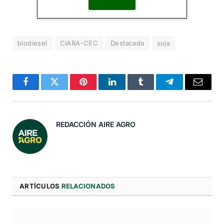
Al suscribirte, aceptas nuestra
Política de Privacidad
.
biodiesel
CIARA-CEC
Destacada
soja
Facebook
Twitter
Pinterest
LinkedIn
Tumblr
Telegram
Correo
Electró
REDACCIÓN AIRE AGRO
ARTÍCULOS
RELACIONADOS