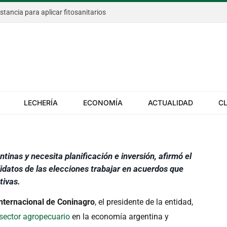
istancia para aplicar fitosanitarios
tructura, planificación y
 el 8º Congreso
ninagro
LECHERÍA
ECONOMÍA
ACTUALIDAD
C
DE 2025
ntinas y necesita planificación e inversión, afirmó el
didatos de las elecciones trabajar en acuerdos que
tivas.
nternacional de Coninagro
, el presidente de la entidad,
sector agropecuario
en la economía argentina y