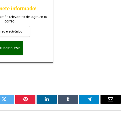
nete informado!
s más relevantes del agro en tu
correo.
eptas nuestra
Política de Privacidad
.
k
Twitter
Pinterest
LinkedIn
Tumblr
Telegram
Correo
Electrón