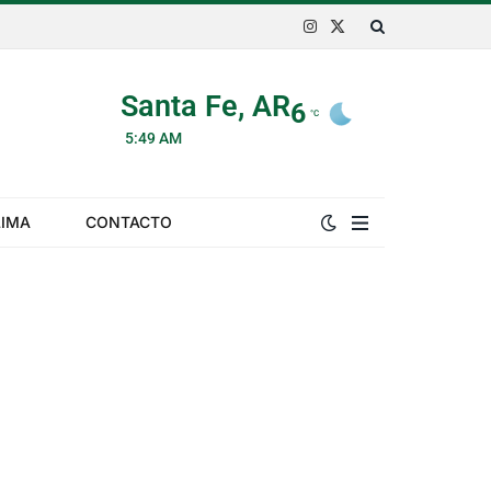
Instagram
X
(Twitter)
Santa Fe, AR
6
°C
5:49 AM
LIMA
CONTACTO