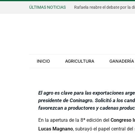
ACTUALIDAD
ÚLTIMAS NOTICIAS
Rafaela reabre el debate por la d
El agro pide infraes
diálogo político en
Internacional de Co
INICIO
AGRICULTURA
GANADERÍA
POR
REDACCIÓN AIRE AGRO
18 DE SEPTIEMBRE 
El agro es clave para las exportaciones arge
presidente de Coninagro. Solicitó a los can
favorezcan a productores y cadenas produc
En la apertura de la 8ª edición del
Congreso I
Lucas Magnano
, subrayó el papel central del