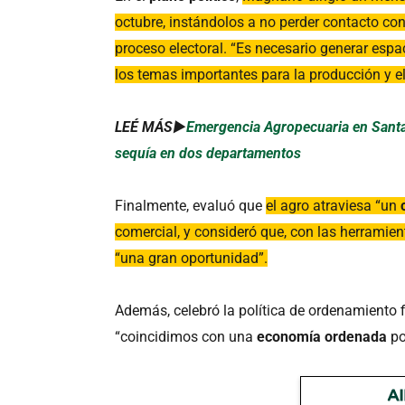
octubre, instándolos a no perder contacto con
proceso electoral. “Es necesario generar esp
los temas importantes para la producción y e
LEÉ MÁS►
Emergencia Agropecuaria en Santa 
sequía en dos departamentos
Finalmente, evaluó que
el agro atraviesa “un
comercial, y consideró que, con las herramie
“una gran oportunidad”.
Además, celebró la política de ordenamiento f
“coincidimos con una
economía ordenada
po