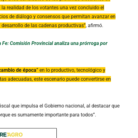
 la realidad de los votantes una vez concluido el
acios de diálogo y consensos que permitan avanzar en
l desarrollo de las cadenas productivas”
, afirmó.
Fe: Comisión Provincial analiza una prórroga por
cambio de época
” en lo productivo, tecnológico y
ntas adecuadas, este escenario puede convertirse en
iscal que impulsa el Gobierno nacional, al destacar que
rque es sumamente importante para todos”.