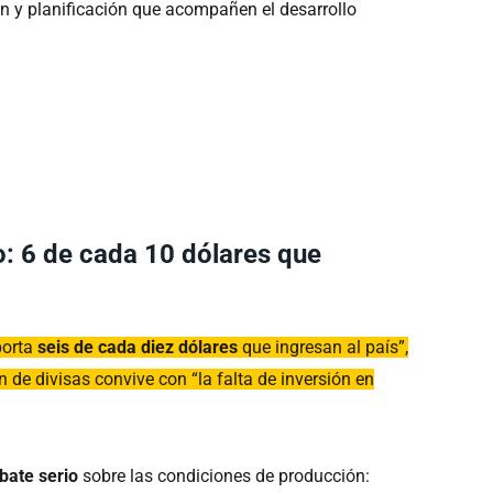
ón y planificación que acompañen el desarrollo
o: 6 de cada 10 dólares que
porta
seis de cada diez dólares
que ingresan al país”,
 de divisas convive con “la falta de inversión en
bate serio
sobre las condiciones de producción: