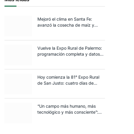
Mejoró el clima en Santa Fe:
avanzó la cosecha de maíz y
algodón y terminó la siembra de
trigo
Vuelve la Expo Rural de Palermo:
programación completa y datos
clave de la edición 2025
Hoy comienza la 81° Expo Rural
de San Justo: cuatro días de
ganadería, negocios y
espectáculos para toda la familia
“Un campo más humano, más
tecnológico y más consciente”:
FARO volvió a brillar en Rosario