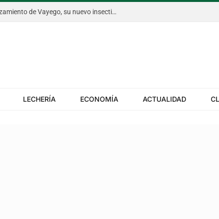
Bayer anticipó en Aapresid el lanzamiento de Vayego, su nuevo insecticida para el gusano cogollero del maíz
LECHERÍA
ECONOMÍA
ACTUALIDAD
C