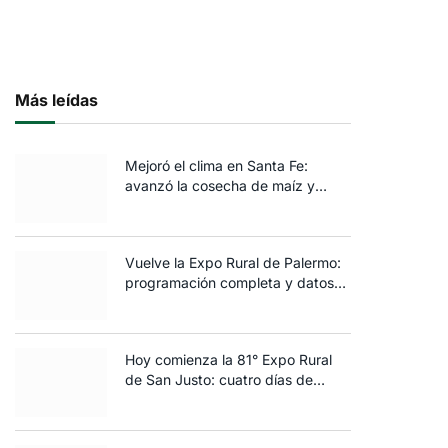
Más leídas
Mejoró el clima en Santa Fe:
avanzó la cosecha de maíz y
algodón y terminó la siembra de
trigo
Vuelve la Expo Rural de Palermo:
programación completa y datos
clave de la edición 2025
Hoy comienza la 81° Expo Rural
de San Justo: cuatro días de
ganadería, negocios y
espectáculos para toda la familia