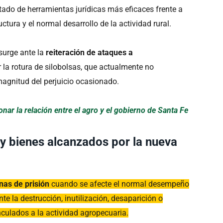
Estado de herramientas jurídicas más eficaces frente a
ctura y el normal desarrollo de la actividad rural.
surge ante la
reiteración de ataques a
 la rotura de silobolsas, que actualmente no
agnitud del perjuicio ocasionado.
onar la relación entre el agro y el gobierno de Santa Fe
y bienes alcanzados por la nueva
as de prisión
cuando se afecte el normal desempeño
e la destrucción, inutilización, desaparición o
nculados a la actividad agropecuaria.