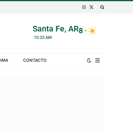
Instagram
X
(Twitter)
Santa Fe, AR
8
°C
10:25 AM
LIMA
CONTACTO