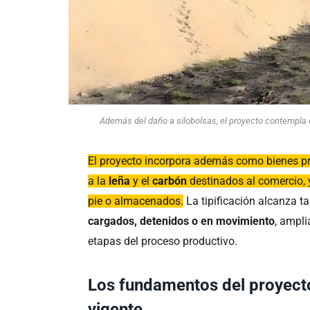
Además del daño a silobolsas, el proyecto contempla
El proyecto incorpora además como bienes p
a la
leña
y el
carbón
destinados al comercio, 
pie o almacenados.
La tipificación alcanza 
cargados, detenidos o en movimiento
, ampli
etapas del proceso productivo.
Los fundamentos del proyecto 
vigente