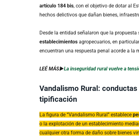
artículo 184 bis
, con el objetivo de dotar al 
hechos delictivos que dañan bienes, infraestru
Desde la entidad señalaron que la propuesta 
establecimientos
agropecuarios, en particular
encuentran una respuesta penal acorde a la m
LEÉ MÁS►
La inseguridad rural vuelve a tensi
Vandalismo Rural: conductas 
tipificación
La figura de “Vandalismo Rural” establece
pen
o la explotación de un establecimiento mediant
cualquier otra forma de daño sobre bienes vi