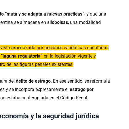
ito “muta y se adapta a nuevas prácticas”
, y que una
rgentina se almacena en
silobolsas
, una modalidad
 visto amenazada por acciones vandálicas orientadas
a
“laguna regulatoria”
en la legislación vigente y
ro de las figuras penales existentes.
gura del
delito de estrago
. En ese sentido, se reformula
les y se incorpora expresamente el
estrago por
no estaba contemplada en el Código Penal.
economía y la seguridad jurídica