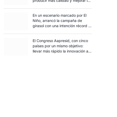
producir más calidad y mejorar la
rentabilidad
En un escenario marcado por El
Niño, arrancó la campaña de
girasol con una intención récord y
el exceso de agua ya afecta al
trigo
El Congreso Aapresid, con cinco
países por un mismo objetivo:
llevar más rápido la innovación al
campo