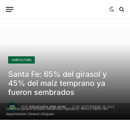
AGRICULTURA
Santa Fe: 65% del girasol y
45% del maíz temprano ya
fueron sembrados
POR
REDACCIÓN AIRE AGRO
17 DE SEPTIEMBRE DE 2025
Lotes con girasol en pleno desarrollo vegetativo. Norte y centro del
departamento General Obligado.