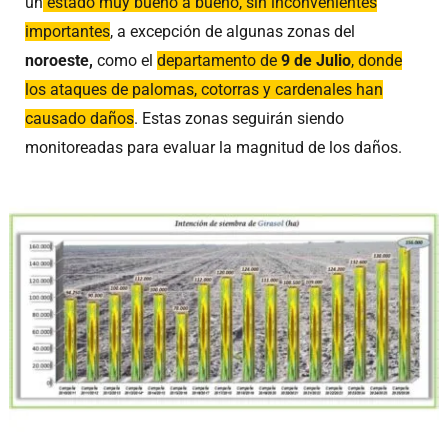
un
estado muy bueno a bueno, sin inconvenientes
importantes
, a excepción de algunas zonas del
noroeste,
como el
departamento de
9 de Julio
, donde
los ataques de palomas, cotorras y cardenales han
causado daños
. Estas zonas seguirán siendo
monitoreadas para evaluar la magnitud de los daños.