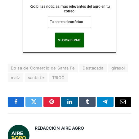
Recibí las noticias más relevantes del agro en tu
correo.
Al suscribirte, aceptas nuestra
Política de Privacidad
.
Bolsa de Comercio de Santa Fe
Destacada
girasol
maíz
santa fe
TRIGO
Facebook
Twitter
Pinterest
LinkedIn
Tumblr
Telegram
Correo
Electró
REDACCIÓN AIRE AGRO