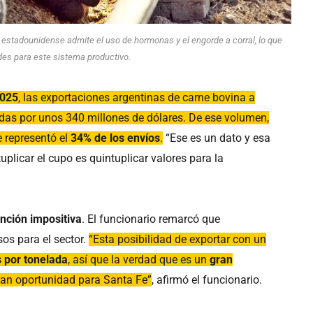
 estadounidense admite el uso de hormonas y el engorde a corral, lo que
des para este sistema productivo.
025
, las exportaciones argentinas de carne bovina a
das por unos 340 millones de dólares. De ese volumen,
e representó el
34% de los envíos
.
“Ese es un dato y esa
licar el cupo es quintuplicar valores para la
nción impositiva
. El funcionario remarcó que
os para el sector.
“Esta posibilidad de exportar con un
s por tonelada
, así que la verdad que es un
gran
ran oportunidad para Santa Fe”
, afirmó el funcionario.