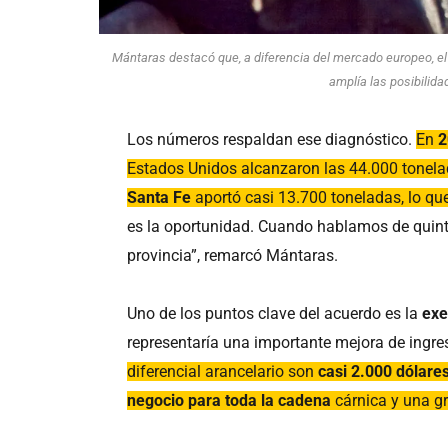
Mántaras destacó que, a diferencia del mercado europeo, el
amplía las posibilida
Los números respaldan ese diagnóstico.
En
2
Estados Unidos alcanzaron las 44.000 tonela
Santa Fe
aportó casi 13.700 toneladas, lo qu
es la oportunidad. Cuando hablamos de quintup
provincia”, remarcó Mántaras.
Uno de los puntos clave del acuerdo es la
exe
representaría una importante mejora de ingres
diferencial arancelario son
casi 2.000 dólare
negocio para toda la cadena
cárnica y una g