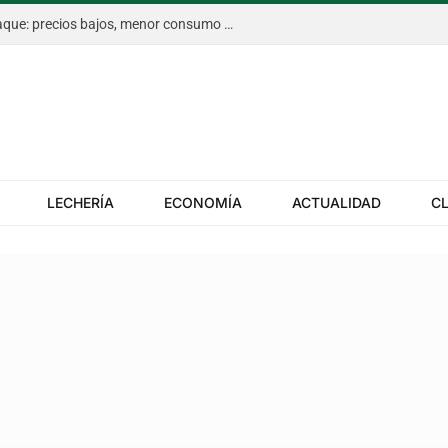
La citricultura de Entre Ríos, en jaque: precios bajos, menor consumo y costos en alza
LECHERÍA
ECONOMÍA
ACTUALIDAD
C