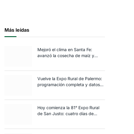
Más leídas
Mejoró el clima en Santa Fe:
avanzó la cosecha de maíz y
algodón y terminó la siembra de
trigo
Vuelve la Expo Rural de Palermo:
programación completa y datos
clave de la edición 2025
Hoy comienza la 81° Expo Rural
de San Justo: cuatro días de
ganadería, negocios y
espectáculos para toda la familia