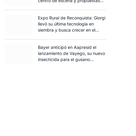
centro de escena y propuestas
para toda la familia
Expo Rural de Reconquista: Giorgi
llevó su última tecnología en
siembra y busca crecer en el
norte santafesino
Bayer anticipó en Aapresid el
lanzamiento de Vayego, su nuevo
insecticida para el gusano
cogollero del maíz