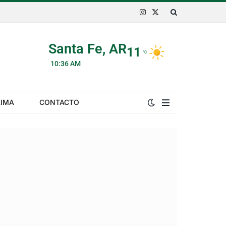
Instagram
X
(Twitter)
Santa Fe, AR
11
°C
10:36 AM
LIMA
CONTACTO